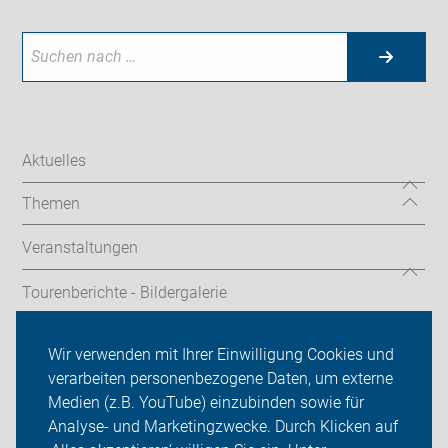
Aktuelles
Themen
Veranstaltungen
Tourenberichte - Bildergalerie
hilfreiche Links
Wir verwenden mit Ihrer Einwilligung Cookies und
verarbeiten personenbezogene Daten, um externe
ADFC Kaufbeuren-Ostallgäu
Medien (z.B. YouTube) einzubinden sowie für
Analyse- und Marketingzwecke. Durch Klicken auf
Sei dabei