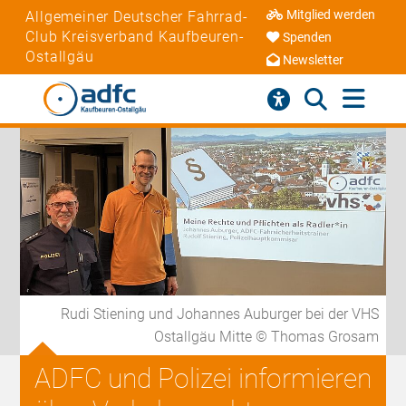
Mitglied werden
Allgemeiner Deutscher Fahrrad-
Club Kreisverband Kaufbeuren-
Spenden
Ostallgäu
Newsletter
Rudi Stiening und Johannes Auburger bei der VHS
Ostallgäu Mitte © Thomas Grosam
ADFC und Polizei informieren