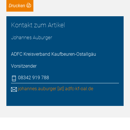
Drucken
Kontakt zum Artikel
Johannes Auburger
ADFC Kreisverband Kaufbeuren-Ostallgäu
Vorsitzender
08342 919 788
johannes.auburger [at] adfc-kf-oal.de