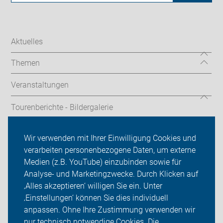
Aktuelles
Themen
Veranstaltungen
Tourenberichte - Bildergalerie
hilfreiche Links
Wir verwenden mit Ihrer Einwilligung Cookies und
verarbeiten personenbezogene Daten, um externe
ADFC Kaufbeuren-Ostallgäu
Medien (z.B. YouTube) einzubinden sowie für
Analyse- und Marketingzwecke. Durch Klicken auf
Sei dabei
‚Alles akzeptieren‘ willigen Sie ein. Unter
Presse
‚Einstellungen‘ können Sie dies individuell
anpassen. Ohne Ihre Zustimmung verwenden wir
Login
nur technisch notwendige Cookies. Die